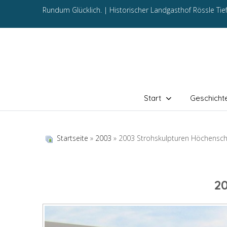
Rundum Glücklich. |
Historischer Landgasthof Rössle Ti
Start
Geschicht
Startseite
»
2003
» 2003 Strohskulpturen Höchensc
2