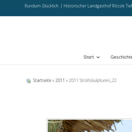
Rundum Glücklich. |
Historischer Landgasthof Rössle Ti
Start
Geschicht
Startseite
»
2011
» 2011 Strohskulpturen_22