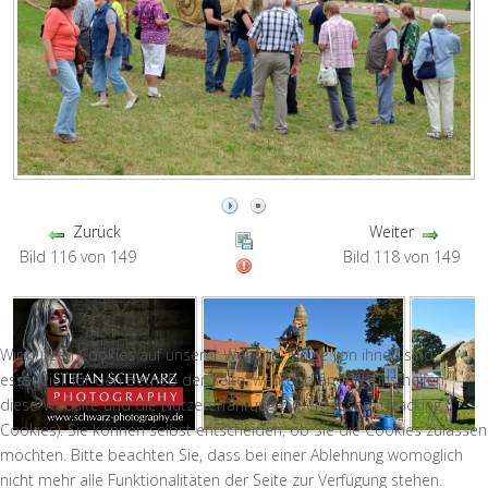
Zurück
Weiter
Bild 116 von 149
Bild 118 von 149
Wir nutzen Cookies auf unserer Website. Einige von ihnen sind
essenziell für den Betrieb der Seite, während andere uns helfen,
diese Website und die Nutzererfahrung zu verbessern (Tracking
Cookies). Sie können selbst entscheiden, ob Sie die Cookies zulassen
möchten. Bitte beachten Sie, dass bei einer Ablehnung womöglich
nicht mehr alle Funktionalitäten der Seite zur Verfügung stehen.