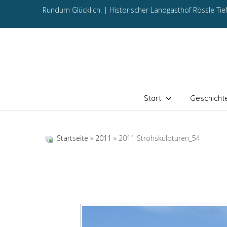
Rundum Glücklich. |
Historischer Landgasthof Rössle Ti
Start
Geschicht
Startseite
»
2011
» 2011 Strohskulpturen_54