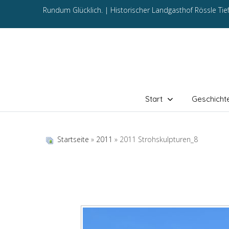
Rundum Glücklich. |
Historischer Landgasthof Rössle Ti
Start
Geschicht
Startseite
»
2011
» 2011 Strohskulpturen_8