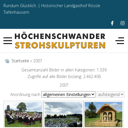
Rundum Glücklich. |
Historischer Landgasthof Rössle
Tiefenhäusern
Startseite
» 2007
Gesamtanzahl Bilder in allen Kategorien: 1.339
Zugriffe auf alle Bilder bislang: 2.462.406
2007
Anordnung nach