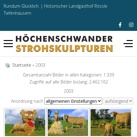
Rundum Glücklich. |
Historischer Landgasthof Rössle
Tiefenhäusern
Startseite
» 2003
Gesamtanzahl Bilder in allen Kategorien: 1.339
Zugriffe auf alle Bilder bislang: 2.462.162
2003
Anordnung nach