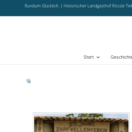
Rundum Glücklich. |
Historischer Landgasthof Rössle Ti
Start
Geschicht