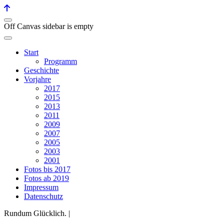
Off Canvas sidebar is empty
Start
Programm
Geschichte
Vorjahre
2017
2015
2013
2011
2009
2007
2005
2003
2001
Fotos bis 2017
Fotos ab 2019
Impressum
Datenschutz
Rundum Glücklich. |
Historischer Landgasthof Rössle
Tiefenhäusern