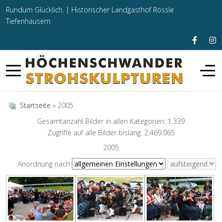
Rundum Glücklich. |
Historischer Landgasthof Rössle
Tiefenhäusern
Startseite
» 2005
Gesamtanzahl Bilder in allen Kategorien: 1.339
Zugriffe auf alle Bilder bislang: 2.469.065
2005
Anordnung nach