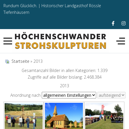
Rundum Glücklich. |
Historischer Landgasthof Rössle
Tiefenhäusern
Startseite
» 2013
Gesamtanzahl Bilder in allen Kategorien: 1.339
Zugriffe auf alle Bilder bislang: 2.468.384
2013
Anordnung nach