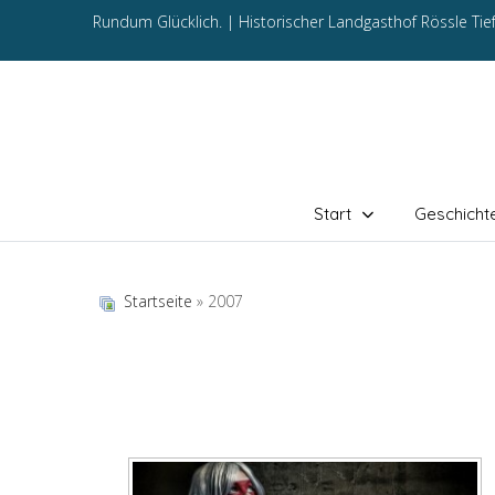
Rundum Glücklich. |
Historischer Landgasthof Rössle Ti
Start
Geschicht
Startseite
» 2007