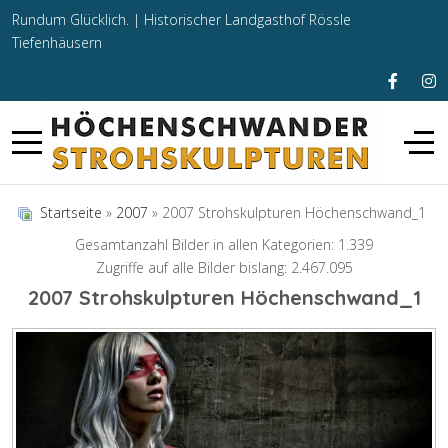
Rundum Glücklich. |
Historischer Landgasthof Rössle
Tiefenhäusern
Startseite
»
2007
» 2007 Strohskulpturen Höchenschwand_1
Gesamtanzahl Bilder in allen Kategorien: 1.339
Zugriffe auf alle Bilder bislang: 2.467.095
2007 Strohskulpturen Höchenschwand_1