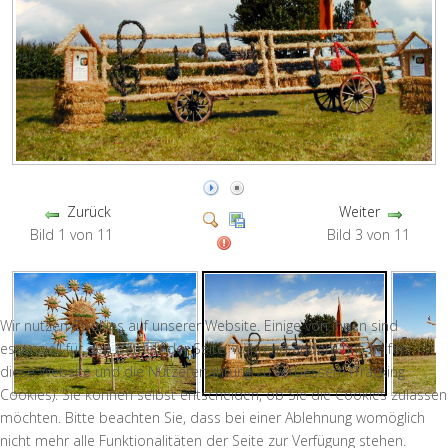
Zurück
Weiter
Bild 1 von 11
Bild 3 von 11
Wir nutzen Cookies auf unserer Website. Einige von ihnen sind
essenziell für den Betrieb der Seite, während andere uns helfen,
diese Website und die Nutzererfahrung zu verbessern (Tracking
Cookies). Sie können selbst entscheiden, ob Sie die Cookies zulassen
möchten. Bitte beachten Sie, dass bei einer Ablehnung womöglich
nicht mehr alle Funktionalitäten der Seite zur Verfügung stehen.