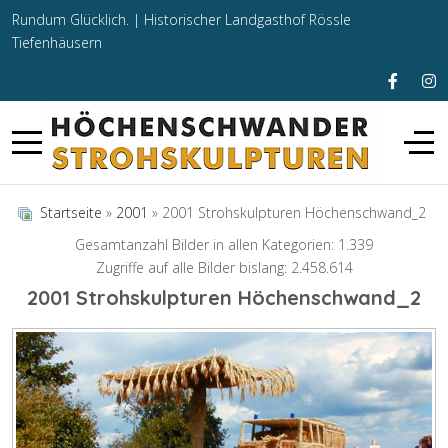
Rundum Glücklich. |
Historischer Landgasthof Rössle
Tiefenhäusern
Startseite
»
2001
» 2001 Strohskulpturen Höchenschwand_2
Gesamtanzahl Bilder in allen Kategorien: 1.339
Zugriffe auf alle Bilder bislang: 2.458.614
2001 Strohskulpturen Höchenschwand_2