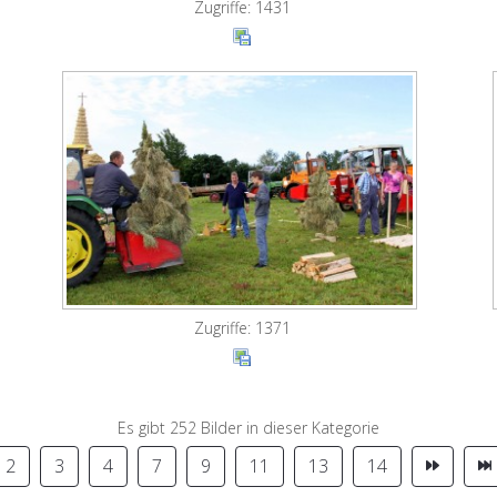
Zugriffe: 1431
Zugriffe: 1371
Es gibt 252 Bilder in dieser Kategorie
2
3
4
7
9
11
13
14