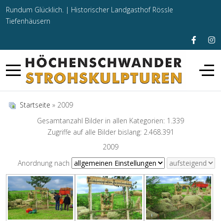
Rundum Glücklich. |
Historischer Landgasthof Rössle
Tiefenhäusern
Startseite
» 2009
Gesamtanzahl Bilder in allen Kategorien: 1.339
Zugriffe auf alle Bilder bislang: 2.468.391
2009
Anordnung nach