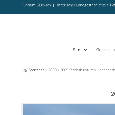
Rundum Glücklich. |
Historischer Landgasthof Rössle Ti
Start
Geschicht
Startseite
»
2009
» 2009 Strohskulpturen Höchensc
2