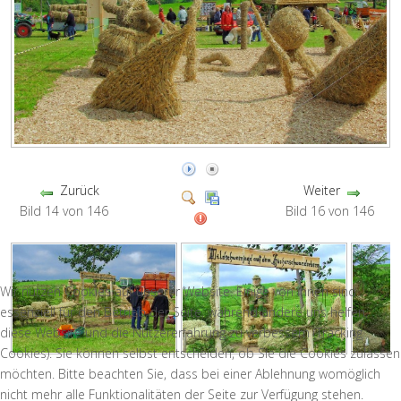
Zurück
Weiter
Bild 14 von 146
Bild 16 von 146
Wir nutzen Cookies auf unserer Website. Einige von ihnen sind
essenziell für den Betrieb der Seite, während andere uns helfen,
diese Website und die Nutzererfahrung zu verbessern (Tracking
Cookies). Sie können selbst entscheiden, ob Sie die Cookies zulassen
möchten. Bitte beachten Sie, dass bei einer Ablehnung womöglich
nicht mehr alle Funktionalitäten der Seite zur Verfügung stehen.