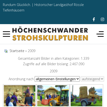
Rundum Glücklich. |
Historischer Landgasthof Rössle
Tiefenhäusern
Startseite
» 2009
Gesamtanzahl Bilder in allen Kategorien: 1.339
Zugriffe auf alle Bilder bislang: 2.467.090
2009
Anordnung nach