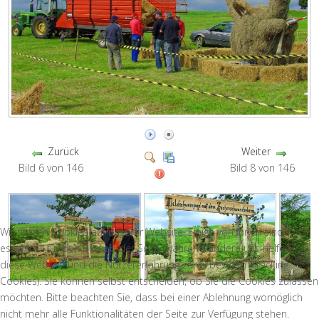
Zurück
Weiter
Bild 6 von 146
Bild 8 von 146
Wir nutzen Cookies auf unserer Website. Einige von ihnen sind
essenziell für den Betrieb der Seite, während andere uns helfen,
diese Website und die Nutzererfahrung zu verbessern (Tracking
Cookies). Sie können selbst entscheiden, ob Sie die Cookies zulassen
möchten. Bitte beachten Sie, dass bei einer Ablehnung womöglich
nicht mehr alle Funktionalitäten der Seite zur Verfügung stehen.