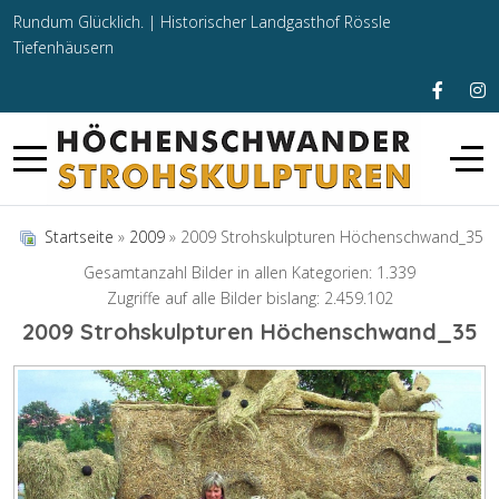
Rundum Glücklich. |
Historischer Landgasthof Rössle
Tiefenhäusern
Startseite
»
2009
» 2009 Strohskulpturen Höchenschwand_35
Gesamtanzahl Bilder in allen Kategorien: 1.339
Zugriffe auf alle Bilder bislang: 2.459.102
2009 Strohskulpturen Höchenschwand_35