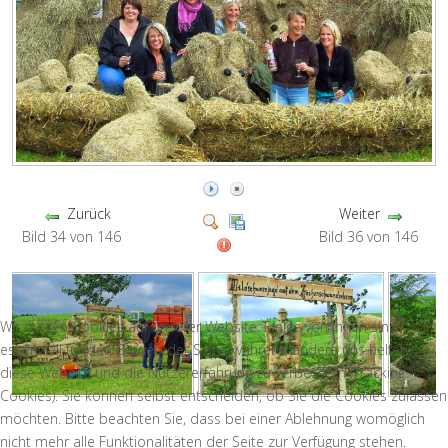
Zurück
Weiter
Bild 34 von 146
Bild 36 von 146
Wir nutzen Cookies auf unserer Website. Einige von ihnen sind
essenziell für den Betrieb der Seite, während andere uns helfen,
diese Website und die Nutzererfahrung zu verbessern (Tracking
Cookies). Sie können selbst entscheiden, ob Sie die Cookies zulassen
möchten. Bitte beachten Sie, dass bei einer Ablehnung womöglich
nicht mehr alle Funktionalitäten der Seite zur Verfügung stehen.