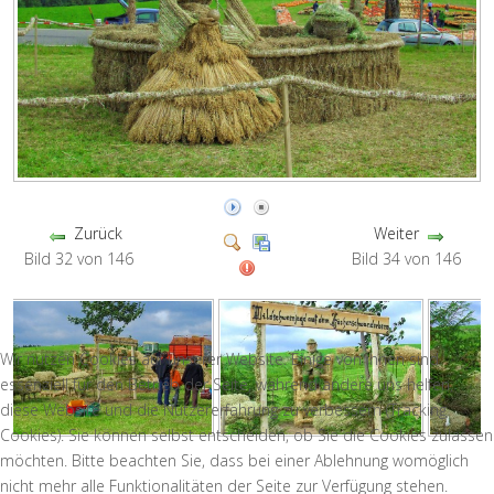
Zurück
Weiter
Bild 32 von 146
Bild 34 von 146
Wir nutzen Cookies auf unserer Website. Einige von ihnen sind
essenziell für den Betrieb der Seite, während andere uns helfen,
diese Website und die Nutzererfahrung zu verbessern (Tracking
Cookies). Sie können selbst entscheiden, ob Sie die Cookies zulassen
möchten. Bitte beachten Sie, dass bei einer Ablehnung womöglich
nicht mehr alle Funktionalitäten der Seite zur Verfügung stehen.