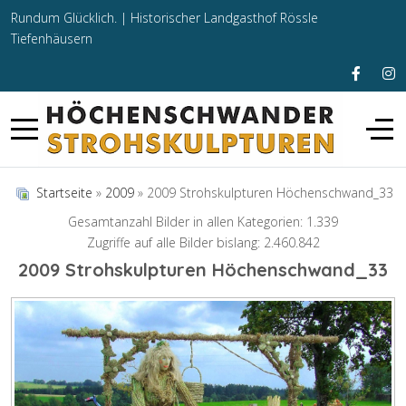
Rundum Glücklich. |
Historischer Landgasthof Rössle
Tiefenhäusern
Startseite
»
2009
» 2009 Strohskulpturen Höchenschwand_33
Gesamtanzahl Bilder in allen Kategorien: 1.339
Zugriffe auf alle Bilder bislang: 2.460.842
2009 Strohskulpturen Höchenschwand_33