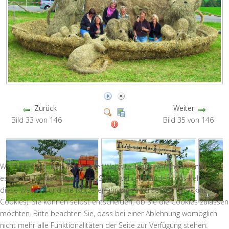
Zurück
Weiter
Bild 33 von 146
Bild 35 von 146
Wir nutzen Cookies auf unserer Website. Einige von ihnen sind
essenziell für den Betrieb der Seite, während andere uns helfen,
diese Website und die Nutzererfahrung zu verbessern (Tracking
Cookies). Sie können selbst entscheiden, ob Sie die Cookies zulassen
möchten. Bitte beachten Sie, dass bei einer Ablehnung womöglich
nicht mehr alle Funktionalitäten der Seite zur Verfügung stehen.