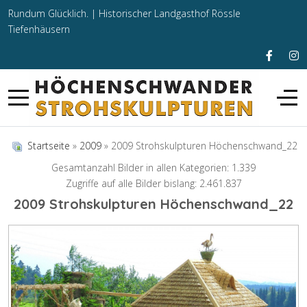
Rundum Glücklich. |
Historischer Landgasthof Rössle
Tiefenhäusern
Startseite
»
2009
» 2009 Strohskulpturen Höchenschwand_22
Gesamtanzahl Bilder in allen Kategorien: 1.339
Zugriffe auf alle Bilder bislang: 2.461.837
2009 Strohskulpturen Höchenschwand_22