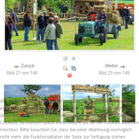
Zurück
Weiter
Bild 21 von 146
Bild 23 von 146
Wir nutzen Cookies auf unserer Website. Einige von ihnen sind
essenziell für den Betrieb der Seite, während andere uns helfen,
diese Website und die Nutzererfahrung zu verbessern (Tracking
Cookies). Sie können selbst entscheiden, ob Sie die Cookies zulassen
möchten. Bitte beachten Sie, dass bei einer Ablehnung womöglich
nicht mehr alle Funktionalitäten der Seite zur Verfügung stehen.