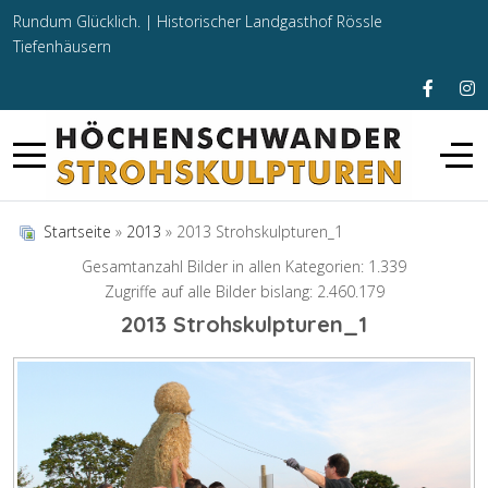
Rundum Glücklich. |
Historischer Landgasthof Rössle
Tiefenhäusern
Startseite
»
2013
» 2013 Strohskulpturen_1
Gesamtanzahl Bilder in allen Kategorien: 1.339
Zugriffe auf alle Bilder bislang: 2.460.179
2013 Strohskulpturen_1