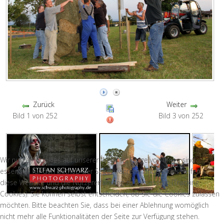
Zurück
Weiter
Bild 1 von 252
Bild 3 von 252
Wir nutzen Cookies auf unserer Website. Einige von ihnen sind
essenziell für den Betrieb der Seite, während andere uns helfen,
diese Website und die Nutzererfahrung zu verbessern (Tracking
Cookies). Sie können selbst entscheiden, ob Sie die Cookies zulassen
möchten. Bitte beachten Sie, dass bei einer Ablehnung womöglich
nicht mehr alle Funktionalitäten der Seite zur Verfügung stehen.