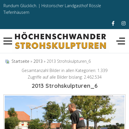
Rundum Glücklich. |
Historischer Landgasthof Rössle
Tiefenhäusern
Startseite
»
2013
» 2013 Strohskulpturen_6
Gesamtanzahl Bilder in allen Kategorien: 1.339
Zugriffe auf alle Bilder bislang: 2.462.534
2013 Strohskulpturen_6