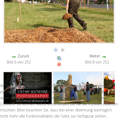
Zurück
Weiter
Bild 6 von 252
Bild 8 von 252
Wir nutzen Cookies auf unserer Website. Einige von ihnen sind
essenziell für den Betrieb der Seite, während andere uns helfen,
diese Website und die Nutzererfahrung zu verbessern (Tracking
Cookies). Sie können selbst entscheiden, ob Sie die Cookies zulassen
möchten. Bitte beachten Sie, dass bei einer Ablehnung womöglich
nicht mehr alle Funktionalitäten der Seite zur Verfügung stehen.