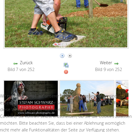
Zurück
Weiter
Bild 7 von 252
Bild 9 von 252
Wir nutzen Cookies auf unserer Website. Einige von ihnen sind
essenziell für den Betrieb der Seite, während andere uns helfen,
diese Website und die Nutzererfahrung zu verbessern (Tracking
Cookies). Sie können selbst entscheiden, ob Sie die Cookies zulassen
möchten. Bitte beachten Sie, dass bei einer Ablehnung womöglich
nicht mehr alle Funktionalitäten der Seite zur Verfügung stehen.