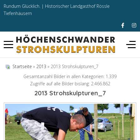
Rundum Glücklich. |
Historischer Landgasthof Rössle
Tiefenhäusern
Startseite
»
2013
» 2013 Strohskulpturen_7
Gesamtanzahl Bilder in allen Kategorien: 1.339
Zugriffe auf alle Bilder bislang: 2.466.862
2013 Strohskulpturen_7