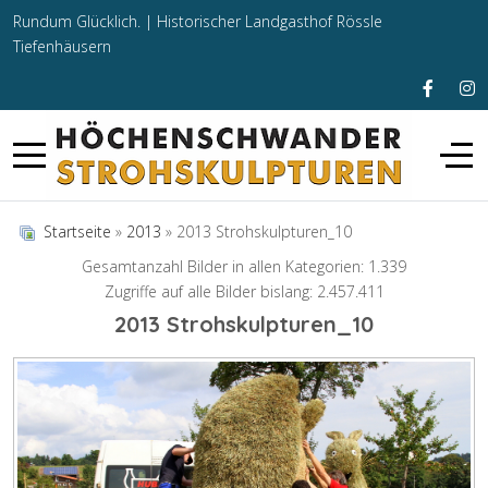
Rundum Glücklich. |
Historischer Landgasthof Rössle
Tiefenhäusern
Startseite
»
2013
» 2013 Strohskulpturen_10
Gesamtanzahl Bilder in allen Kategorien: 1.339
Zugriffe auf alle Bilder bislang: 2.457.411
2013 Strohskulpturen_10