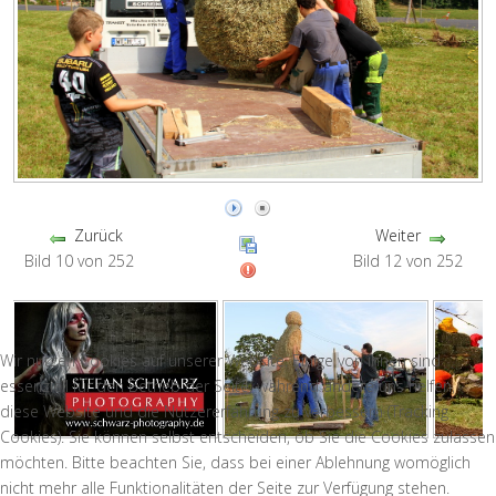
Zurück
Weiter
Bild 10 von 252
Bild 12 von 252
Wir nutzen Cookies auf unserer Website. Einige von ihnen sind
essenziell für den Betrieb der Seite, während andere uns helfen,
diese Website und die Nutzererfahrung zu verbessern (Tracking
Cookies). Sie können selbst entscheiden, ob Sie die Cookies zulassen
möchten. Bitte beachten Sie, dass bei einer Ablehnung womöglich
nicht mehr alle Funktionalitäten der Seite zur Verfügung stehen.