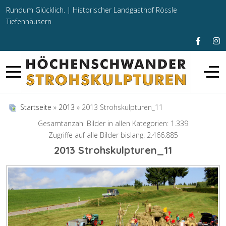
Rundum Glücklich. |
Historischer Landgasthof Rössle
Tiefenhäusern
Startseite
»
2013
» 2013 Strohskulpturen_11
Gesamtanzahl Bilder in allen Kategorien: 1.339
Zugriffe auf alle Bilder bislang: 2.466.885
2013 Strohskulpturen_11