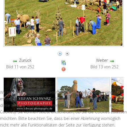
Zurück
Weiter
Bild 11 von 252
Bild 13 von 252
Wir nutzen Cookies auf unserer Website. Einige von ihnen sind
essenziell für den Betrieb der Seite, während andere uns helfen,
diese Website und die Nutzererfahrung zu verbessern (Tracking
Cookies). Sie können selbst entscheiden, ob Sie die Cookies zulassen
möchten. Bitte beachten Sie, dass bei einer Ablehnung womöglich
nicht mehr alle Funktionalitäten der Seite zur Verfügung stehen.