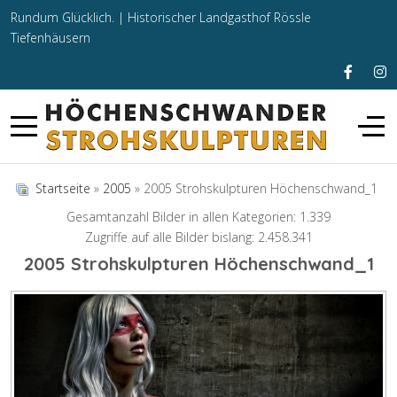
Rundum Glücklich. |
Historischer Landgasthof Rössle
Tiefenhäusern
Startseite
»
2005
» 2005 Strohskulpturen Höchenschwand_1
Gesamtanzahl Bilder in allen Kategorien: 1.339
Zugriffe auf alle Bilder bislang: 2.458.341
2005 Strohskulpturen Höchenschwand_1