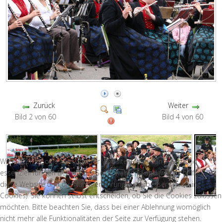
Zurück
Weiter
Bild 2 von 60
Bild 4 von 60
Wir nutzen Cookies auf unserer Website. Einige von ihnen sind
essenziell für den Betrieb der Seite, während andere uns helfen,
diese Website und die Nutzererfahrung zu verbessern (Tracking
Cookies). Sie können selbst entscheiden, ob Sie die Cookies zulassen
möchten. Bitte beachten Sie, dass bei einer Ablehnung womöglich
nicht mehr alle Funktionalitäten der Seite zur Verfügung stehen.