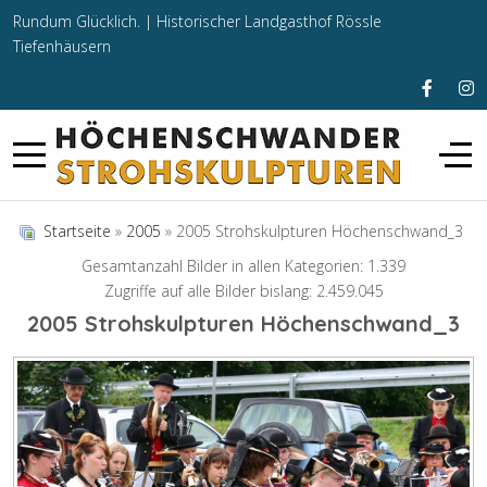
Rundum Glücklich. |
Historischer Landgasthof Rössle
Tiefenhäusern
Startseite
»
2005
» 2005 Strohskulpturen Höchenschwand_3
Gesamtanzahl Bilder in allen Kategorien: 1.339
Zugriffe auf alle Bilder bislang: 2.459.045
2005 Strohskulpturen Höchenschwand_3