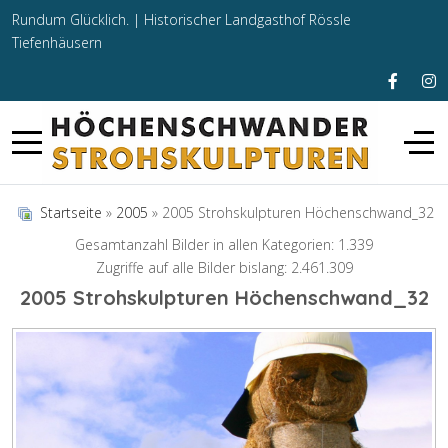
Rundum Glücklich. |
Historischer Landgasthof Rössle
Tiefenhäusern
Startseite
»
2005
» 2005 Strohskulpturen Höchenschwand_32
Gesamtanzahl Bilder in allen Kategorien: 1.339
Zugriffe auf alle Bilder bislang: 2.461.309
2005 Strohskulpturen Höchenschwand_32