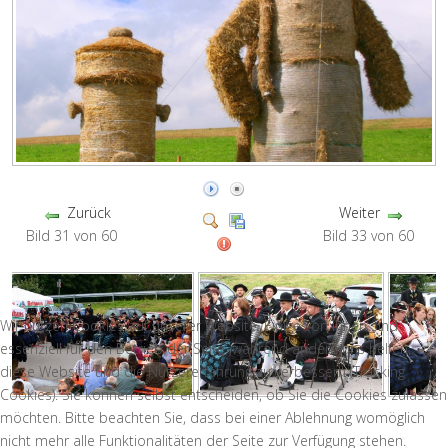
Zurück
Weiter
Bild 31 von 60
Bild 33 von 60
Wir nutzen Cookies auf unserer Website. Einige von ihnen sind
essenziell für den Betrieb der Seite, während andere uns helfen,
diese Website und die Nutzererfahrung zu verbessern (Tracking
Cookies). Sie können selbst entscheiden, ob Sie die Cookies zulassen
möchten. Bitte beachten Sie, dass bei einer Ablehnung womöglich
nicht mehr alle Funktionalitäten der Seite zur Verfügung stehen.