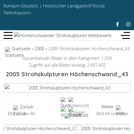
Rundum Glücklich. |
Historischer Landgasthof Rössle
Tiefenhäusern
Startseite
»
2005
» 2005 Strohskulpturen Höchenschwand_43
Gesamtanzahl Bilder in allen Kategorien: 1.339
Zugriffe auf alle Bilder bislang: 2.457.402
2005 Strohskulpturen Höchenschwand_43
Zurück
Weiter
Bild 42 von 60
Bild 44 von 60