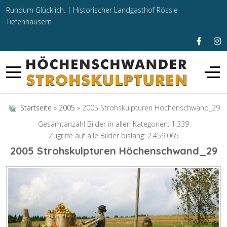
Rundum Glücklich. |
Historischer Landgasthof Rössle
Tiefenhäusern
Startseite
»
2005
» 2005 Strohskulpturen Höchenschwand_29
Gesamtanzahl Bilder in allen Kategorien: 1.339
Zugriffe auf alle Bilder bislang: 2.459.065
2005 Strohskulpturen Höchenschwand_29