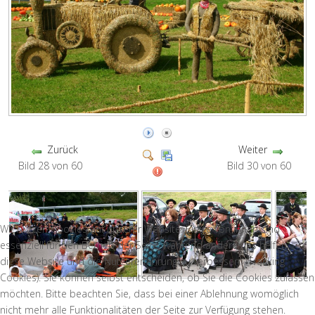
Zurück
Weiter
Bild 28 von 60
Bild 30 von 60
Wir nutzen Cookies auf unserer Website. Einige von ihnen sind
essenziell für den Betrieb der Seite, während andere uns helfen,
diese Website und die Nutzererfahrung zu verbessern (Tracking
Cookies). Sie können selbst entscheiden, ob Sie die Cookies zulassen
möchten. Bitte beachten Sie, dass bei einer Ablehnung womöglich
nicht mehr alle Funktionalitäten der Seite zur Verfügung stehen.