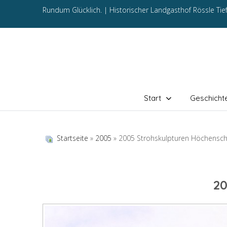
Rundum Glücklich. |
Historischer Landgasthof Rössle Ti
Start
Geschicht
Startseite
»
2005
» 2005 Strohskulpturen Höchensc
20