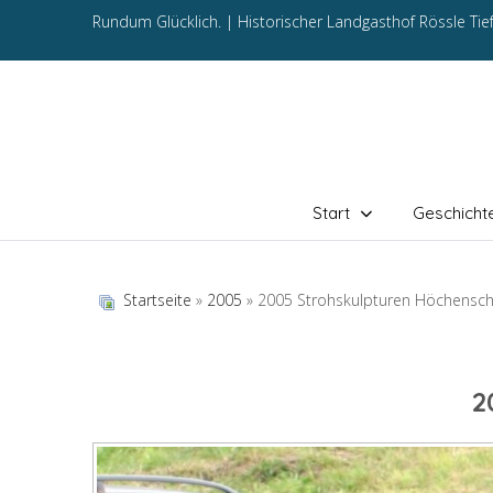
Rundum Glücklich. |
Historischer Landgasthof Rössle Ti
Start
Geschicht
Startseite
»
2005
» 2005 Strohskulpturen Höchensc
2