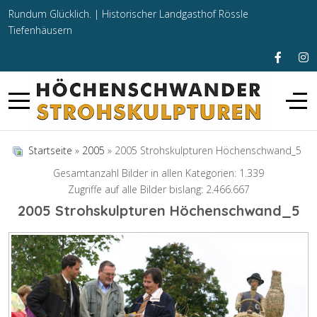
Rundum Glücklich. |
Historischer Landgasthof Rössle
Tiefenhäusern
Startseite
»
2005
» 2005 Strohskulpturen Höchenschwand_5
Gesamtanzahl Bilder in allen Kategorien: 1.339
Zugriffe auf alle Bilder bislang: 2.466.667
2005 Strohskulpturen Höchenschwand_5