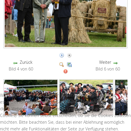
Zurück
Weiter
Bild 4 von 60
Bild 6 von 60
Wir nutzen Cookies auf unserer Website. Einige von ihnen sind
essenziell für den Betrieb der Seite, während andere uns helfen,
diese Website und die Nutzererfahrung zu verbessern (Tracking
Cookies). Sie können selbst entscheiden, ob Sie die Cookies zulassen
möchten. Bitte beachten Sie, dass bei einer Ablehnung womöglich
nicht mehr alle Funktionalitäten der Seite zur Verfügung stehen.