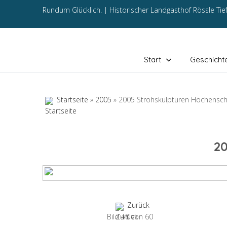
Rundum Glücklich. |
Historischer Landgasthof Rössle Ti
Start
Geschicht
Startseite
»
2005
» 2005 Strohskulpturen Höchensc
2
Zurück
Bild 48 von 60