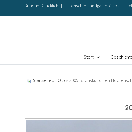
Rundum Glücklich. |
Historischer Landgasthof Rössle Ti
Start
Geschicht
Startseite
»
2005
» 2005 Strohskulpturen Höchensc
2