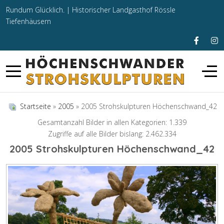
Rundum Glücklich. |
Historischer Landgasthof Rössle
Tiefenhäusern
Startseite
»
2005
» 2005 Strohskulpturen Höchenschwand_42
Gesamtanzahl Bilder in allen Kategorien: 1.339
Zugriffe auf alle Bilder bislang: 2.462.334
2005 Strohskulpturen Höchenschwand_42