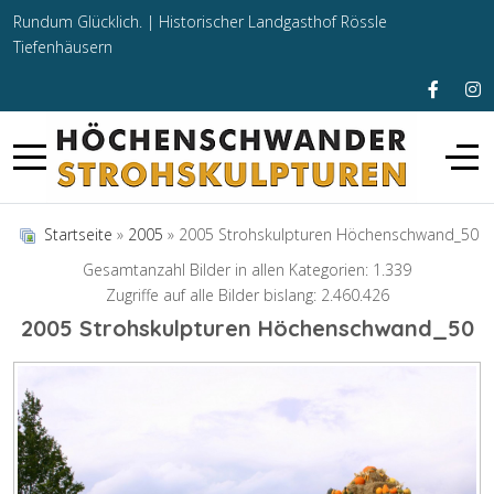
Rundum Glücklich. |
Historischer Landgasthof Rössle
Tiefenhäusern
Startseite
»
2005
» 2005 Strohskulpturen Höchenschwand_50
Gesamtanzahl Bilder in allen Kategorien: 1.339
Zugriffe auf alle Bilder bislang: 2.460.426
2005 Strohskulpturen Höchenschwand_50