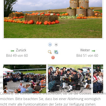
Zurück
Weiter
Bild 49 von 60
Bild 51 von 60
Wir nutzen Cookies auf unserer Website. Einige von ihnen sind
essenziell für den Betrieb der Seite, während andere uns helfen,
diese Website und die Nutzererfahrung zu verbessern (Tracking
Cookies). Sie können selbst entscheiden, ob Sie die Cookies zulassen
möchten. Bitte beachten Sie, dass bei einer Ablehnung womöglich
nicht mehr alle Funktionalitäten der Seite zur Verfügung stehen.