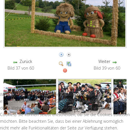
Zurück
Weiter
Bild 37 von 60
Bild 39 von 60
Wir nutzen Cookies auf unserer Website. Einige von ihnen sind
essenziell für den Betrieb der Seite, während andere uns helfen,
diese Website und die Nutzererfahrung zu verbessern (Tracking
Cookies). Sie können selbst entscheiden, ob Sie die Cookies zulassen
möchten. Bitte beachten Sie, dass bei einer Ablehnung womöglich
nicht mehr alle Funktionalitäten der Seite zur Verfügung stehen.