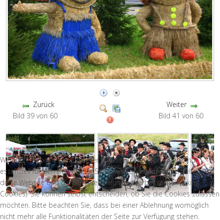
Zurück
Weiter
Bild 39 von 60
Bild 41 von 60
Wir nutzen Cookies auf unserer Website. Einige von ihnen sind
essenziell für den Betrieb der Seite, während andere uns helfen,
diese Website und die Nutzererfahrung zu verbessern (Tracking
Cookies). Sie können selbst entscheiden, ob Sie die Cookies zulassen
möchten. Bitte beachten Sie, dass bei einer Ablehnung womöglich
nicht mehr alle Funktionalitäten der Seite zur Verfügung stehen.