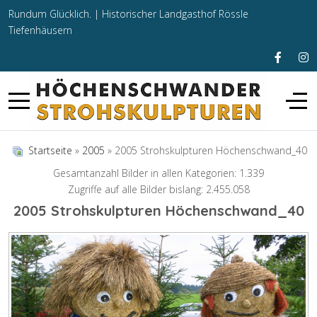
Rundum Glücklich. |
Historischer Landgasthof Rössle
Tiefenhäusern
Startseite
»
2005
» 2005 Strohskulpturen Höchenschwand_40
Gesamtanzahl Bilder in allen Kategorien: 1.339
Zugriffe auf alle Bilder bislang: 2.455.058
2005 Strohskulpturen Höchenschwand_40