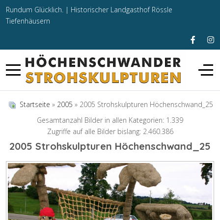
Rundum Glücklich. |
Historischer Landgasthof Rössle
Tiefenhäusern
Startseite
»
2005
» 2005 Strohskulpturen Höchenschwand_25
Gesamtanzahl Bilder in allen Kategorien: 1.339
Zugriffe auf alle Bilder bislang: 2.460.386
2005 Strohskulpturen Höchenschwand_25