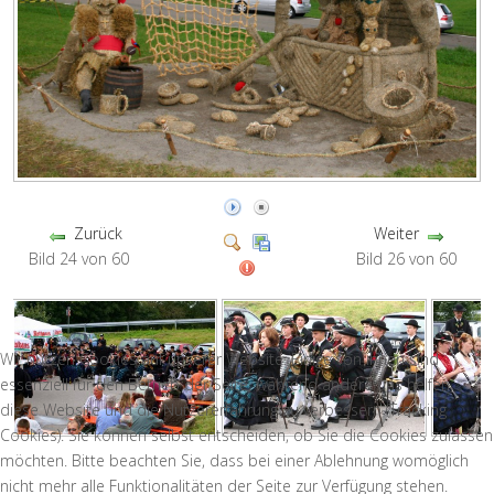
Zurück
Weiter
Bild 24 von 60
Bild 26 von 60
Wir nutzen Cookies auf unserer Website. Einige von ihnen sind
essenziell für den Betrieb der Seite, während andere uns helfen,
diese Website und die Nutzererfahrung zu verbessern (Tracking
Cookies). Sie können selbst entscheiden, ob Sie die Cookies zulassen
möchten. Bitte beachten Sie, dass bei einer Ablehnung womöglich
nicht mehr alle Funktionalitäten der Seite zur Verfügung stehen.