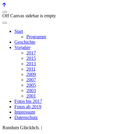
Off Canvas sidebar is empty
Start
Programm
Geschichte
Vorjahre
2017
2015
2013
2011
2009
2007
2005
2003
2001
Fotos bis 2017
Fotos ab 2019
Impressum
Datenschutz
Rundum Glücklich. |
Historischer Landgasthof Rössle
Tiefenhäusern