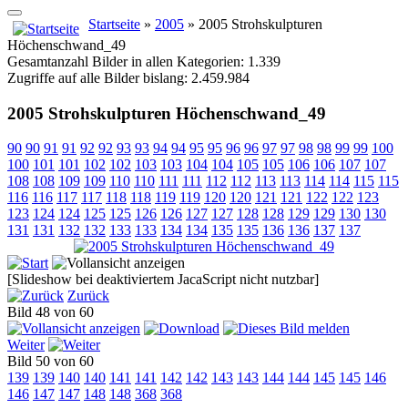
Startseite
»
2005
» 2005 Strohskulpturen
Höchenschwand_49
Gesamtanzahl Bilder in allen Kategorien: 1.339
Zugriffe auf alle Bilder bislang: 2.459.984
2005 Strohskulpturen Höchenschwand_49
90
90
91
91
92
92
93
93
94
94
95
95
96
96
97
97
98
98
99
99
100
100
101
101
102
102
103
103
104
104
105
105
106
106
107
107
108
108
109
109
110
110
111
111
112
112
113
113
114
114
115
115
116
116
117
117
118
118
119
119
120
120
121
121
122
122
123
123
124
124
125
125
126
126
127
127
128
128
129
129
130
130
131
131
132
132
133
133
134
134
135
135
136
136
137
137
[Slideshow bei deaktiviertem JacaScript nicht nutzbar]
Zurück
Bild 48 von 60
Weiter
Bild 50 von 60
139
139
140
140
141
141
142
142
143
143
144
144
145
145
146
146
147
147
148
148
368
368