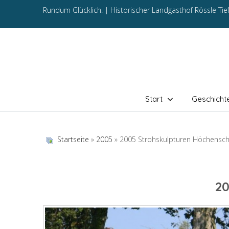
Rundum Glücklich. |
Historischer Landgasthof Rössle Ti
Start
Geschicht
Startseite
»
2005
» 2005 Strohskulpturen Höchensc
2