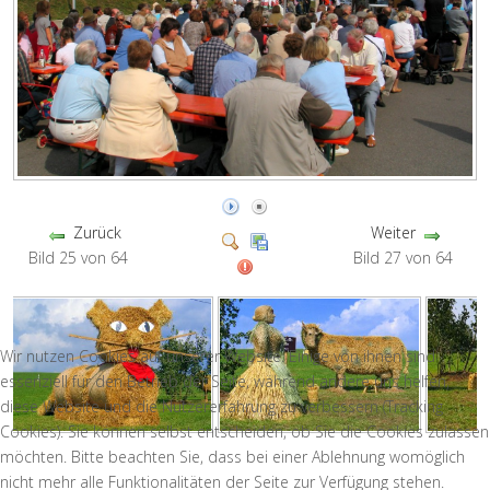
Zurück
Weiter
Bild 25 von 64
Bild 27 von 64
Wir nutzen Cookies auf unserer Website. Einige von ihnen sind
essenziell für den Betrieb der Seite, während andere uns helfen,
diese Website und die Nutzererfahrung zu verbessern (Tracking
Cookies). Sie können selbst entscheiden, ob Sie die Cookies zulassen
möchten. Bitte beachten Sie, dass bei einer Ablehnung womöglich
nicht mehr alle Funktionalitäten der Seite zur Verfügung stehen.