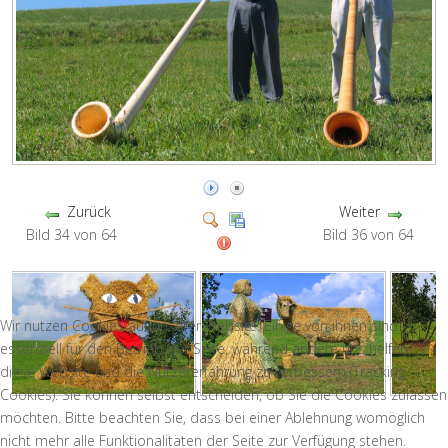
Zurück
Weiter
Bild 34 von 64
Bild 36 von 64
Wir nutzen Cookies auf unserer Website. Einige von ihnen sind
essenziell für den Betrieb der Seite, während andere uns helfen,
diese Website und die Nutzererfahrung zu verbessern (Tracking
Cookies). Sie können selbst entscheiden, ob Sie die Cookies zulassen
möchten. Bitte beachten Sie, dass bei einer Ablehnung womöglich
nicht mehr alle Funktionalitäten der Seite zur Verfügung stehen.