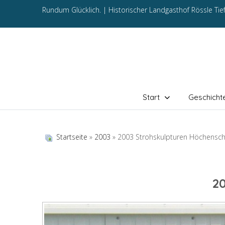
Rundum Glücklich. |
Historischer Landgasthof Rössle Ti
Start
Geschicht
Startseite
»
2003
» 2003 Strohskulpturen Höchensc
2